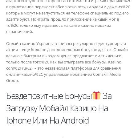
азартных клубов по стороны ассортимента игр. Как правило%2C
в приложение переносят абсолютно все» «модели и даже их%2C
которые могут не запуститься на телефоне специально под его
адаптируют. Поиграть прошло приложение каждый мог в
то%2C только ему нравилось на сайте казино никаких
ограничений.
Онлайн казино Украины в гривны регулярно ведет турниры и
акции – еще больше дополнительных бонусов ддя вас. Онлайн
казино с быстрым выводом денег предлагает иметь деньги
только после того%2C как вы отыграете все бонусы. Kasiino.
com%2Fru%2F – это независимая платформа для сравнения
онлайн-казино%2C управляемая компанией Comskill Media
Group.
Бездепозитные Бонусы
За
Загрузку Мобайл Казино На
Iphone Или На Android