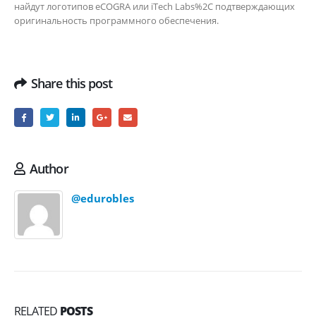
найдут логотипов eCOGRA или iTech Labs%2C подтверждающих
оригинальность программного обеспечения.
Share this post
Author
@edurobles
RELATED
POSTS