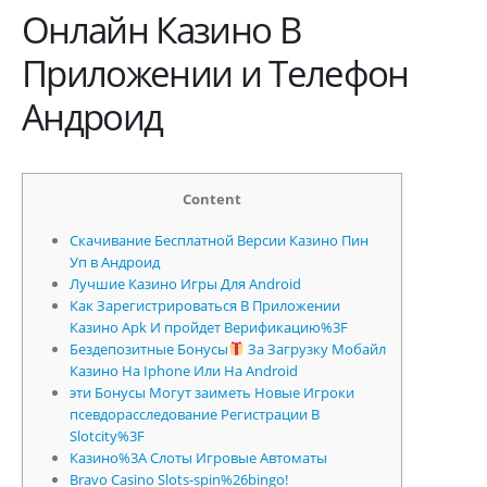
Онлайн Казино В
Приложении и Телефон
Андроид
Content
Скачивание Бесплатной Версии Казино Пин
Уп в Андроид
Лучшие Казино Игры Для Android
Как Зарегистрироваться В Приложении
Казино Apk И пройдет Верификацию%3F
Бездепозитные Бонусы
За Загрузку Мобайл
Казино На Iphone Или На Android
эти Бонусы Могут заиметь Новые Игроки
псевдорасследование Регистрации В
Slotcity%3F
Казино%3A Слоты Игровые Автоматы
Bravo Casino Slots-spin%26bingo!