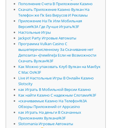
Пополнение Счета В Приложении Казино
Скачать Приложение Казино Вулкан На
Телефон же Пк Без Вирусов И Рекламы
Приложение На Пк Или Мобильная
Версия%3A Где Лучше Играть%3F
Настольные Игры
Jackpot Party Игровые Автоматы
Программа Vulkan Casino С
вышеперечисленному За Скачивание нет
Депозита» «[newline]а Если не Возможности
Скачать Вулкан%3F
Как Можно упаковать Клуб Вулкан на Макбук
С Mac Os%3F
Live И Настольные Игры В Онлайн Казино
Slotscity
как Играть В Мобильной Версии Казино
Как найти Казино С надежным Слотами%3F
«скачиваемые Казино На Телефон%3A
Обзоры Приложений от Appcasino
как Играть На деньги В Скачанных
Приложениях Вулкана%3F
Slotomania Игровые Автоматы