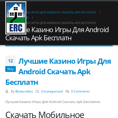
HOME
ЛУЧШИЕ КАЗИНО ИГРЫ ДЛЯ ANDROID СКАЧАТЬ APK БЕСПЛАТН
UNCATEGORIZED
ЛУЧШИЕ КАЗИНО ИГРЫ ДЛЯ ANDROID СКАЧАТЬ APK БЕСПЛАТН
Лучшие Казино Игры Для Android
Скачать Apk Бесплатн
Лучшие Казино Игры Для
12
Android Скачать Apk
May
Бесплатн
By
@edurobles
Uncategorized
0 Comments
Лучшие Казино Игры Для Android Скачать Apk Бесплатно
Скачать Мобильное