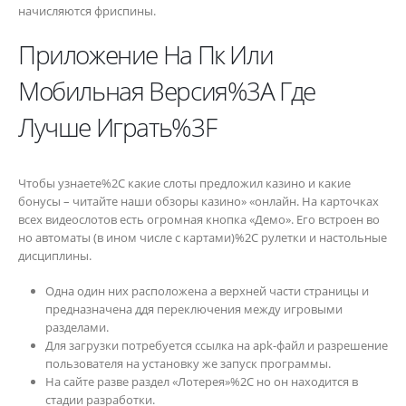
начисляются фриспины.
Приложение На Пк Или
Мобильная Версия%3A Где
Лучше Играть%3F
Чтобы узнаете%2C какие слоты предложил казино и какие
бонусы – читайте наши обзоры казино» «онлайн. На карточках
всех видеослотов есть огромная кнопка «Демо». Его встроен во
но автоматы (в ином числе с картами)%2C рулетки и настольные
дисциплины.
Одна один них расположена а верхней части страницы и
предназначена ддя переключения между игровыми
разделами.
Для загрузки потребуется ссылка на apk-файл и разрешение
пользователя на установку же запуск программы.
На сайте разве раздел «Лотерея»%2C но он находится в
стадии разработки.