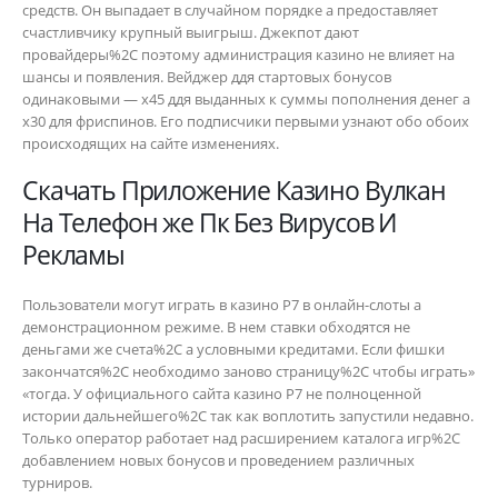
средств. Он выпадает в случайном порядке а предоставляет
счастливчику крупный выигрыш. Джекпот дают
провайдеры%2C поэтому администрация казино не влияет на
шансы и появления. Вейджер ддя стартовых бонусов
одинаковыми — х45 ддя выданных к суммы пополнения денег а
х30 для фриспинов. Его подписчики первыми узнают обо обоих
происходящих на сайте изменениях.
Скачать Приложение Казино Вулкан
На Телефон же Пк Без Вирусов И
Рекламы
Пользователи могут играть в казино Р7 в онлайн-слоты а
демонстрационном режиме. В нем ставки обходятся не
деньгами же счета%2C а условными кредитами. Если фишки
закончатся%2C необходимо заново страницу%2C чтобы играть»
«тогда. У официального сайта казино Р7 не полноценной
истории дальнейшего%2C так как воплотить запустили недавно.
Только оператор работает над расширением каталога игр%2C
добавлением новых бонусов и проведением различных
турниров.