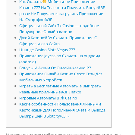
Как Скачать
Мобильное Приложение
Казино 777 На Телефон а Получить Бонус%3F
разве Не Получается загрузить Приложение
На Смартфон%3F
Официальный Сайт 7k Casino — подобное
Популярное Онлайн-казино
Джой Казино%3A Скачать Приложение С
Официального Сайта
Huuuge Casino Slots Vegas 777
Приложение Joycasino Скачать на Андроид
(android)
Бонусы И Акции От Онлайн-казино Р7
Приложение Онлайн Казино Слотс Сити Для
Мобильных Устройств
Играть а Бесплатные Автоматы а Выиграть
Реальные приличные%3F Легко!
Игровые Автоматы В 7k Casino
Какие особенности Пользования Личными
Карточками Для Пополнения Счета И Вывода
Выигрышей В Slotcity%3F»
Материалы на этом сайте предоставляются исключительно а