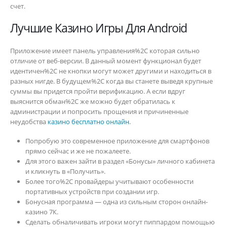
счет.
Лучшие Казино Игры Для Android
Приложение имеет панель управления%2C которая сильно
отличие от веб-версии. В данный момент функционал будет
идентичен%2C не кнопки могут может другими и находиться в
разных нигде. В будущем%2C когда вы станете выведя крупные
суммы вы придется пройти верификацию. А если вдруг
выяснится обман%2C же можно будет обратилась к
администрации и попросить прощения и причиненные
неудобства
казино бесплатно онлайн
.
Попробую это современное приложение для смартфонов
прямо сейчас и же не пожалеете.
Для этого важен зайти в раздел «Бонусы» личного кабинета
и кликнуть в «Получить».
Более того%2C провайдеры учитывают особенности
портативных устройств при создании игр.
Бонусная программа — одна из сильным сторон онлайн-
казино 7К.
Сделать обналичивать игроки могут пиппардом помощью