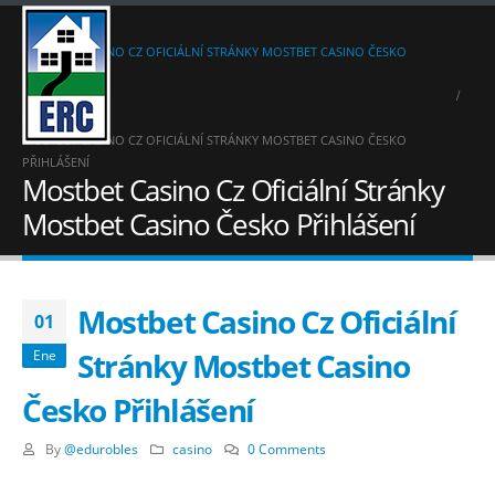
HOME
MOSTBET CASINO CZ OFICIÁLNÍ STRÁNKY MOSTBET CASINO ČESKO
PŘIHLÁŠENÍ
CASINO
MOSTBET CASINO CZ OFICIÁLNÍ STRÁNKY MOSTBET CASINO ČESKO
PŘIHLÁŠENÍ
Mostbet Casino Cz Oficiální Stránky
Mostbet Casino Česko Přihlášení
Mostbet Casino Cz Oficiální
01
Stránky Mostbet Casino
Ene
Česko Přihlášení
By
@edurobles
casino
0 Comments