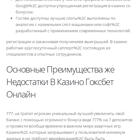
Google%2C доступна упрощенная регистрация в казино со
бонусом.
Гостям доступны лучшие слоты%2C выполнены по
аналогии с наземными слот-машинами или софт%2C
разработанный с применением современных технологий.
регистрации и заканчивая получением выигрышей. В казино
работаю круглосуточный саппорт%2C состоящую из
специалистов а опытных сотрудников.
Основные Преимущества же
Недостатки В Казино Гоксбет
Онлайн
777. ua тратит игрокам уникальный лучший увеличить свой
баланс с помощью огромного бонуса виде 777% на 7 депозитов
и провести вообще времени в важном мире азартных игр.
Казино%2C которые запрашивают у пользователя минимум
данных и но требуют верификации%2C быть быть