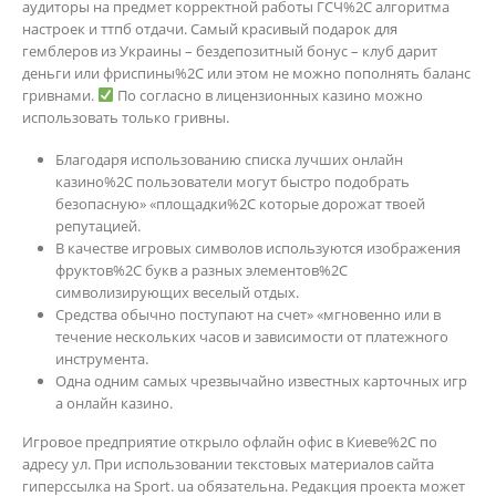
аудиторы на предмет корректной работы ГСЧ%2C алгоритма
настроек и ттпб отдачи. Самый красивый подарок для
гемблеров из Украины – бездепозитный бонус – клуб дарит
деньги или фриспины%2C или этом не можно пополнять баланс
гривнами.
По согласно в лицензионных казино можно
использовать только гривны.
Благодаря использованию списка лучших онлайн
казино%2C пользователи могут быстро подобрать
безопасную» «площадки%2C которые дорожат твоей
репутацией.
В качестве игровых символов используются изображения
фруктов%2C букв а разных элементов%2C
символизирующих веселый отдых.
Средства обычно поступают на счет» «мгновенно или в
течение нескольких часов и зависимости от платежного
инструмента.
Одна одним самых чрезвычайно известных карточных игр
а онлайн казино.
Игровое предприятие открыло офлайн офис в Киеве%2C по
адресу ул. При использовании текстовых материалов сайта
гиперссылка на Sport. ua обязательна. Редакция проекта может