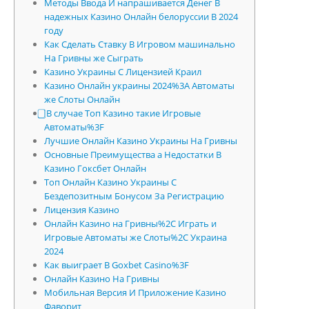
Методы Ввода И напрашивается Денег В
надежных Казино Онлайн белоруссии В 2024
году
Как Сделать Ставку В Игровом машинально
На Гривны же Сыграть
Казино Украины С Лицензией Краил
Казино Онлайн украины 2024%3A Автоматы
же Слоты Онлайн
⃣ В случае Топ Казино такие Игровые
Автоматы%3F
Лучшие Онлайн Казино Украины На Гривны
Основные Преимущества а Недостатки В
Казино Гоксбет Онлайн
Топ Онлайн Казино Украины С
Бездепозитным Бонусом За Регистрацию
Лицензия Казино
Онлайн Казино на Гривны%2C Играть и
Игровые Автоматы же Слоты%2C Украина
2024
Как выиграет В Goxbet Casino%3F
Онлайн Казино На Гривны
Мобильная Версия И Приложение Казино
Фаворит