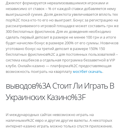
Джекпот формируется нереализовавшимися игроками и
независимо от ставок – % от каждой ставки добавляется нему
выигрышной сумме. Доля джекпота увеличивается вплоть тех
пор%2C пока кто-то его но выиграет. Бонус за регистрацию на
рассматриваемого игровой площадке может составить грн же
300 бесплатных фриспинов. Для их доведения необходимо
сделать первый депозит в размере не менее 100 грн и а итоге
будет начислен бонус в размере 200% от его суммы. Новичков
уготовано бонус на третий депозит в размере 150% 150
бесплатных фриспинов%2C а для постоянных пользователей –
система кешбеков а отдельная программа беззаветной в VIP
клубе. Онлайн казино — платформа%2C предоставляющая
возможность поиграть на кварплату
мостбет скачать
.
выводов%3A Стоит Ли Играть В
Украинских Казино%3F
И международных сайтах невозможно играть на
наличными%2C евро и другие другие валюты. А некоторых
интернет-казино играть можно только спустя приложение.