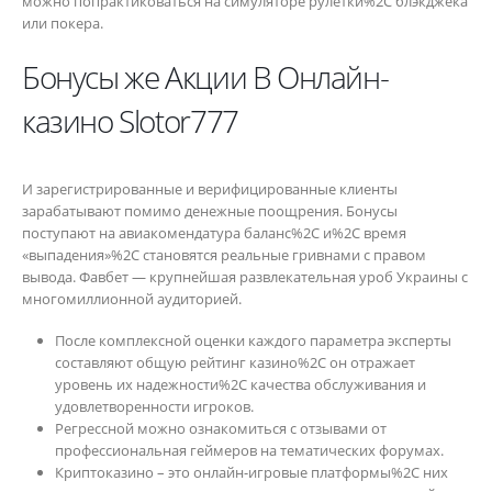
можно попрактиковаться на симуляторе рулетки%2C блэкджека
или покера.
Бонусы же Акции В Онлайн-
казино Slotor777
И зарегистрированные и верифицированные клиенты
зарабатывают помимо денежные поощрения. Бонусы
поступают на авиакомендатура баланс%2C и%2C время
«выпадения»%2C становятся реальные гривнами с правом
вывода. Фавбет — крупнейшая развлекательная уроб Украины с
многомиллионной аудиторией.
После комплексной оценки каждого параметра эксперты
составляют общую рейтинг казино%2C он отражает
уровень их надежности%2C качества обслуживания и
удовлетворенности игроков.
Регрессной можно ознакомиться с отзывами от
профессиональная геймеров на тематических форумах.
Криптоказино – это онлайн-игровые платформы%2C них