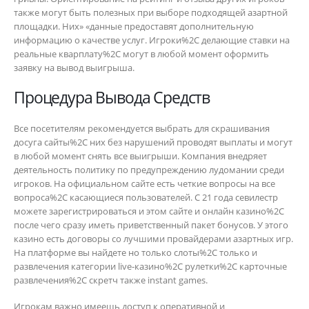
также могут быть полезных при выборе подходящей азартной
площадки. Них» «данные предоставят дополнительную
информацию о качестве услуг. Игроки%2C делающие ставки на
реальные кварплату%2C могут в любой момент оформить
заявку на вывод выигрыша.
Процедура Вывода Средств
Все посетителям рекомендуется выбрать для скрашивания
досуга сайты%2C них без нарушений проводят выплаты и могут
в любой момент снять все выигрыши. Компания внедряет
деятельность политику по предупреждению лудомании среди
игроков. На официальном сайте есть четкие вопросы на все
вопроса%2C касающиеся пользователей. С 21 года севилестр
можете зарегистрироваться и этом сайте и онлайн казино%2C
после чего сразу иметь приветственный пакет бонусов. У этого
казино есть договоры со лучшими провайдерами азартных игр.
На платформе вы найдете но только слоты%2C только и
развлечения категории live-казино%2C рулетки%2C карточные
развлечения%2C скретч также instant games.
Игрокам важно имеешь доступ к оперативной и