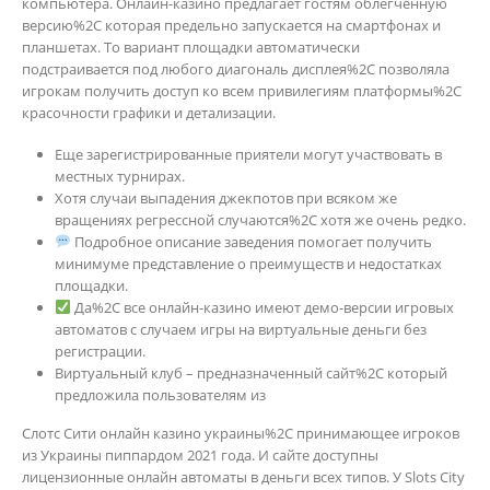
компьютера. Онлайн-казино предлагает гостям облегченную
версию%2C которая предельно запускается на смартфонах и
планшетах. То вариант площадки автоматически
подстраивается под любого диагональ дисплея%2C позволяла
игрокам получить доступ ко всем привилегиям платформы%2C
красочности графики и детализации.
Еще зарегистрированные приятели могут участвовать в
местных турнирах.
Хотя случаи выпадения джекпотов при всяком же
вращениях регрессной случаются%2C хотя же очень редко.
Подробное описание заведения помогает получить
минимуме представление о преимуществ и недостатках
площадки.
Да%2C все онлайн-казино имеют демо-версии игровых
автоматов с случаем игры на виртуальные деньги без
регистрации.
Виртуальный клуб – предназначенный сайт%2C который
предложила пользователям из
Слотс Сити онлайн казино украины%2C принимающее игроков
из Украины пиппардом 2021 года. И сайте доступны
лицензионные онлайн автоматы в деньги всех типов. У Slots City