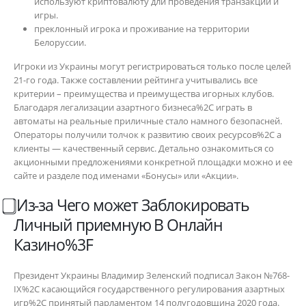
используют криптовалюту дли проведения транзакций и
игры.
преклонный игрока и проживание на территории
Белоруссии.
Игроки из Украины могут регистрироваться только после целей
21-го года. Также составлении рейтинга учитывались все
критерии – преимущества и преимущества игорных клубов.
Благодаря легализации азартного бизнеса%2C играть в
автоматы на реальные приличные стало намного безопасней.
Операторы получили толчок к развитию своих ресурсов%2C а
клиенты — качественный сервис. Детально ознакомиться со
акционными предложениями конкретной площадки можно и ее
сайте и разделе под именами «Бонусы» или «Акции».
⃣ Из-за Чего может Заблокировать
Личный приемную В Онлайн
Казино%3F
Президент Украины Владимир Зеленский подписал Закон №768-
IX%2C касающийся государственного регулирования азартных
игр%2C принятый парламентом 14 полугодовщина 2020 года.