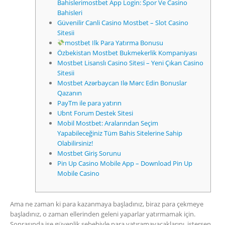
Bahislerimostbet App Login: Spor Ve Casino
Bahisleri
Güvenilir Canli Casino Mostbet – Slot Casino
Sitesii
mostbet Ilk Para Yatırma Bonusu
Özbekistan Mostbet Bukmekerlik Kompaniyası
Mostbet Lisanslı Casino Sitesi – Yeni Çıkan Casino
Sitesii
Mostbet Azərbaycan Ilə Mərc Edin Bonuslar
Qazanın
PayTm ile para yatırın
Ubnt Forum Destek Sitesi
Mobil Mostbet: Aralarından Seçim
Yapabileceğiniz Tüm Bahis Sitelerine Sahip
Olabilirsiniz!
Mostbet Giriş Sorunu
Pin Up Casino Mobile App – Download Pin Up
Mobile Casino
Ama ne zaman ki para kazanmaya başladınız, biraz para çekmeye
başladınız, o zaman ellerinden geleni yaparlar yatırmamak için.
Sonrasında ise güvenlik sebebiyle para yatıramayacaklarını, istersen