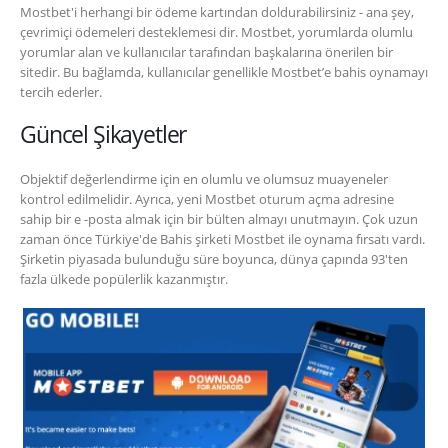
Mostbet'i herhangi bir ödeme kartından doldurabilirsiniz - ana şey,
çevrimiçi ödemeleri desteklemesi dir. Mostbet, yorumlarda olumlu
yorumlar alan ve kullanıcılar tarafından başkalarına önerilen bir
sitedir. Bu bağlamda, kullanıcılar genellikle Mostbet’e bahis oynamayı
tercih ederler.
Güncel Şikayetler
Objektif değerlendirme için en olumlu ve olumsuz muayeneler
kontrol edilmelidir. Ayrıca, yeni Mostbet oturum açma adresine
sahip bir e -posta almak için bir bülten almayı unutmayın. Çok uzun
zaman önce Türkiye'de Bahis şirketi Mostbet ile oynama fırsatı vardı.
Şirketin piyasada bulunduğu süre boyunca, dünya çapında 93'ten
fazla ülkede popülerlik kazanmıştır.