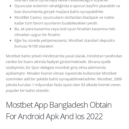
Oyuncular evlerinin rahatlığında e-sporun keyfini çıkarabilir ve
bazı durumlarda gerçek maçlara bahis oynayabilirler.
MostBet Casino, oyuncuların slotlardan blackjack ve rulete
kadar tüm favori oyunlarını bulabilecekleri yerdir.
Bu, ek para kazanma veya özel oyun fırsatları kazanma riski
olmadan uygun bir fırsattır.
Eğer bu sürede yetişemezseniz, Mostbet standart depozito
bonusu %100 olacaktır.
Mostbet bahis şirketi Hindistan’da yasal olarak, Hindistan tarafından
verilen bir lisans altında faaliyet göstermektedir. Ekrana üyelik
sözleşmesi, bir Spor delegesi mostbet giriş olma adımsında
açıklamıştır. Misalen lisanslı olması sayesinde kullanıcılar Mostbet
üzerinden adil bir şekilde bahis oynayabilmektedirler. Mostbet, 2009
yılında kurulan 1 milyondan fazla üyesi olan 93 ülkede hizmet veren
popüler bir bahis sitesidir.
Mostbet App Bangladesh Obtain
For Android Apk And Ios 2022