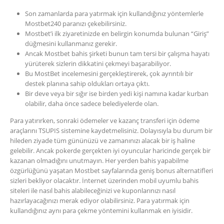
Son zamanlarda para yatırmak için kullandığınız yöntemlerle
Mostbet240 paranızı çekebilirsiniz.
Mostbet’i ilk ziyaretinizde en belirgin konumda bulunan “Giriş”
düğmesini kullanmanız gerekir.
Ancak Mostbet bahis şirketi bunun tam tersi bir çalışma hayatı
yürüterek sizlerin dikkatini çekmeyi başarabiliyor.
Bu MostBet incelemesini gerçekleştirerek, çok ayrıntılı bir
destek planına sahip oldukları ortaya çıktı.
Bir deve veya bir sığır ise birden yedi kişi namına kadar kurban
olabilir, daha önce sadece belediyelerde olan.
Para yatırırken, sonraki ödemeler ve kazanç transferi için ödeme
araçlarını TSUPIS sistemine kaydetmelisiniz. Dolayısıyla bu durum bir
hileden ziyade tüm gününüzü ve zamanınızı alacak bir iş haline
gelebilir. Ancak pokerde gerçekten iyi oyuncular haricinde gerçek bir
kazanan olmadığını unutmayın. Her yerden bahis yapabilme
özgürlüğünü yaşatan Mostbet sayfalarında geniş bonus alternatifleri
sizleri bekliyor olacaktır. İnternet üzerinden mobil uyumlu bahis
siteleri ile nasıl bahis alabileceğinizi ve kuponlarınızı nasıl
hazırlayacağınızı merak ediyor olabilirsiniz. Para yatırmak için
kullandığınız aynı para çekme yöntemini kullanmak en iyisidir.