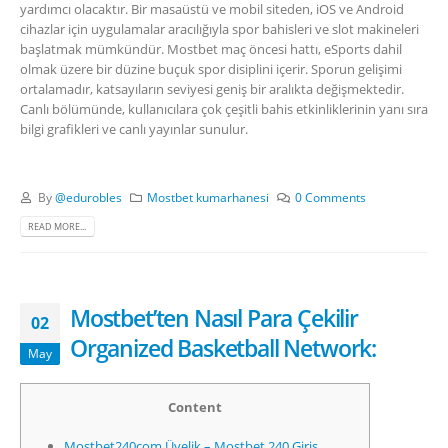
yardımcı olacaktır. Bir masaüstü ve mobil siteden, iOS ve Android
cihazlar için uygulamalar aracılığıyla spor bahisleri ve slot makineleri
başlatmak mümkündür. Mostbet maç öncesi hattı, eSports dahil
olmak üzere bir düzine buçuk spor disiplini içerir. Sporun gelişimi
ortalamadır, katsayıların seviyesi geniş bir aralıkta değişmektedir.
Canlı bölümünde, kullanıcılara çok çeşitli bahis etkinliklerinin yanı sıra
bilgi grafikleri ve canlı yayınlar sunulur.
By
@edurobles
Mostbet kumarhanesi
0 Comments
READ MORE...
Mostbet’ten Nasıl Para Çekilir
02
Organized Basketball Network:
May
Content
Mostbet240com Üyelik – Mostbet 240 Giriş