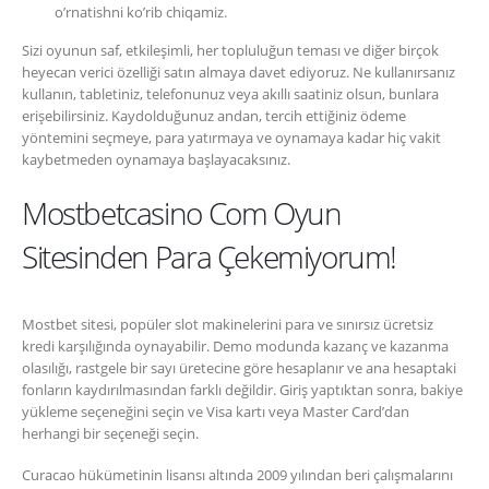
o’rnatishni ko’rib chiqamiz.
Sizi oyunun saf, etkileşimli, her topluluğun teması ve diğer birçok
heyecan verici özelliği satın almaya davet ediyoruz. Ne kullanırsanız
kullanın, tabletiniz, telefonunuz veya akıllı saatiniz olsun, bunlara
erişebilirsiniz. Kaydolduğunuz andan, tercih ettiğiniz ödeme
yöntemini seçmeye, para yatırmaya ve oynamaya kadar hiç vakit
kaybetmeden oynamaya başlayacaksınız.
Mostbetcasino Com Oyun
Sitesinden Para Çekemiyorum!
Mostbet sitesi, popüler slot makinelerini para ve sınırsız ücretsiz
kredi karşılığında oynayabilir. Demo modunda kazanç ve kazanma
olasılığı, rastgele bir sayı üretecine göre hesaplanır ve ana hesaptaki
fonların kaydırılmasından farklı değildir. Giriş yaptıktan sonra, bakiye
yükleme seçeneğini seçin ve Visa kartı veya Master Card’dan
herhangi bir seçeneği seçin.
Curacao hükümetinin lisansı altında 2009 yılından beri çalışmalarını