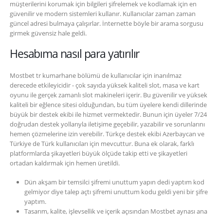
müşterilerini korumak için bilgileri şifrelemek ve kodlamak için en
güvenilir ve modern sistemleri kullanır. Kullanıcılar zaman zaman
güncel adresi bulmaya çalışırlar. İnternette böyle bir arama sorgusu
girmek güvensiz hale geldi.
Hesabıma nasıl para yatırılır
Mostbet tr kumarhane bölümü de kullanıcılar için inanılmaz
derecede etkileyicidir - çok sayıda yüksek kaliteli slot, masa ve kart
oyunu ile gerçek zamanlı slot makineleri içerir. Bu güvenilir ve yüksek
kaliteli bir eğlence sitesi olduğundan, bu tüm üyelere kendi dillerinde
büyük bir destek ekibi ile hizmet vermektedir. Bunun için üyeler 7/24
doğrudan destek yollarıyla iletişime geçebilir, yazabilir ve sorunlarını
hemen çözmelerine izin verebilir. Türkçe destek ekibi Azerbaycan ve
Türkiye de Türk kullanıcıları için mevcuttur. Buna ek olarak, farklı
platformlarda şikayetleri büyük ölçüde takip etti ve şikayetleri
ortadan kaldırmak için hemen üretildi.
Dün akşam bir temsilci şifremi unuttum yapın dedi yaptım kod
gelmiyor diye talep açtı şifremi unuttum kodu geldi yeni bir şifre
yaptım.
Tasarım, kalite, işlevsellik ve içerik açısından Mostbet aynası ana