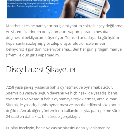
Mostbet sitesine para yatırma işlemi yaptım çokta bir şey değil ama.
Ve sistem üzerinden onaylanmasını yaptım paranın hesaba
düşmesini bekliyorum düşmüyor. Temsilci arkadaşlarla görüştüm
hepsi sanki sözleşmiş gibi talep oluşturulduk incelenmesini
bekliyoruz 4 gündür inceleniyor ama... Ben her gün girdiğim mail ve
şifrem ile dün giriş yapamadım.
Discy Latest Şikayetler
7258 yasa gereği yasadışı bahis oynatmak ve oynamak suçtur.
Sitemiz bu yasaya uygun davranır ve hiçbir şekilde yasadışı bahis
oynatmaz ve yasadışı bahis oynamaya teşvik etmez, aracı olmaz.
Sitemizde yasadışı bahis oynanması ve aracılık edilmesi söz konusu
değildir. Ancak diğer yöntemlerin kullanılmasıyla, para çekme süresi
24 saatten daha kısa bir sürede gerçekleşir.
Bunları inceleyin, bahis ve casino sitesini daha iyi anlamanıza