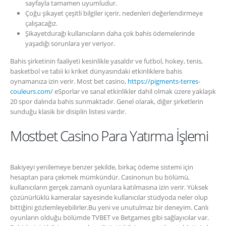
sayfayla tamamen uyumludur.
Çoğu şikayet çeşitli bilgiler içerir, nedenleri değerlendirmeye
çalışacağız.
Şikayetdurağı kullanıcıların daha çok bahis ödemelerinde
yaşadığı sorunlara yer veriyor.
Bahis şirketinin faaliyeti kesinlikle yasaldır ve futbol, ​​hokey, tenis,
basketbol ve tabii ki kriket dünyasındaki etkinliklere bahis
oynamanıza izin verir. Most bet casino,
https://pigments-terres-
couleurs.com/
eSporlar ve sanal etkinlikler dahil olmak üzere yaklaşık
20 spor dalında bahis sunmaktadır. Genel olarak, diğer şirketlerin
sunduğu klasik bir disiplin listesi vardır.
Mostbet Casino Para Yatırma İşlemi
Bakiyeyi yenilemeye benzer şekilde, birkaç ödeme sistemi için
hesaptan para çekmek mümkündür. Casinonun bu bölümü,
kullanıcıların gerçek zamanlı oyunlara katılmasına izin verir. Yüksek
çözünürlüklü kameralar sayesinde kullanıcılar stüdyoda neler olup
bittiğini gözlemleyebilirler.Bu yeni ve unutulmaz bir deneyim. Canlı
oyunların olduğu bölümde TVBET ve Betgames gibi sağlayıcılar var.