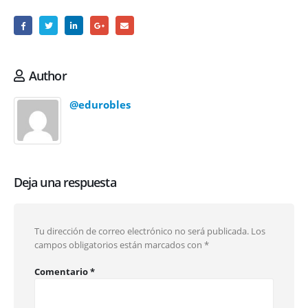
Author
@edurobles
Deja una respuesta
Tu dirección de correo electrónico no será publicada.
Los
campos obligatorios están marcados con
*
Comentario
*