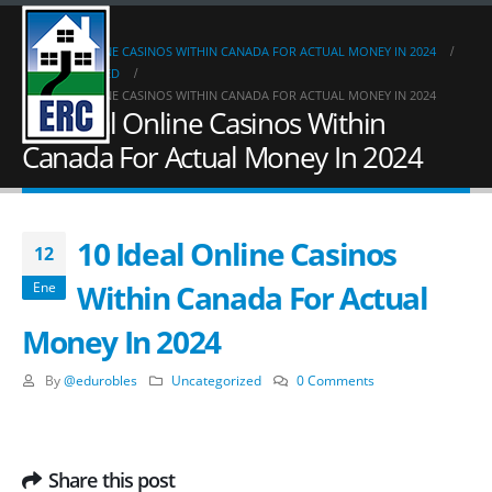
HOME
10 IDEAL ONLINE CASINOS WITHIN CANADA FOR ACTUAL MONEY IN 2024
UNCATEGORIZED
10 IDEAL ONLINE CASINOS WITHIN CANADA FOR ACTUAL MONEY IN 2024
10 Ideal Online Casinos Within
Canada For Actual Money In 2024
10 Ideal Online Casinos
12
Within Canada For Actual
Ene
Money In 2024
By
@edurobles
Uncategorized
0 Comments
Share this post